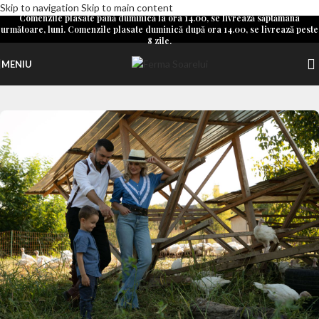
Skip to navigation
Skip to main content
Comenzile plasate până duminică la ora 14.00, se livrează săptămâna
următoare, luni. Comenzile plasate duminică după ora 14.00, se livrează peste
8 zile.
MENIU