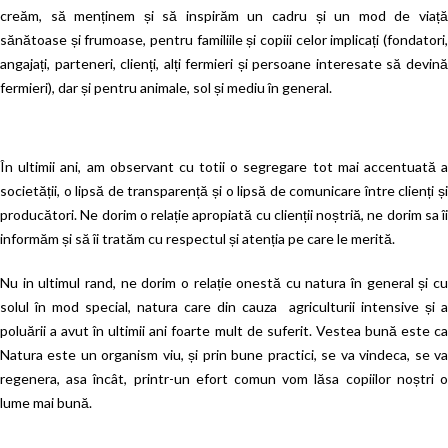
creăm, să menținem și să inspirăm un cadru și un mod de viață
sănătoase și frumoase, pentru familiile și copiii celor implicați (fondatori,
angajați, parteneri, clienți, alți fermieri și persoane interesate să devină
fermieri), dar și pentru animale, sol și mediu în general.
În ultimii ani, am observant cu totii o segregare tot mai accentuată a
societății, o lipsă de transparență și o lipsă de comunicare între clienți și
producători. Ne dorim o relație apropiată cu clienții noștriă, ne dorim sa îi
informăm și să îi tratăm cu respectul și atenția pe care le merită.
Nu in ultimul rand, ne dorim o relație onestă cu natura în general și cu
solul în mod special, natura care din cauza agriculturii intensive și a
poluării a avut în ultimii ani foarte mult de suferit. Vestea bună este ca
Natura este un organism viu, și prin bune practici, se va vindeca, se va
regenera, asa încât, printr-un efort comun vom lăsa copiilor noștri o
lume mai bună.