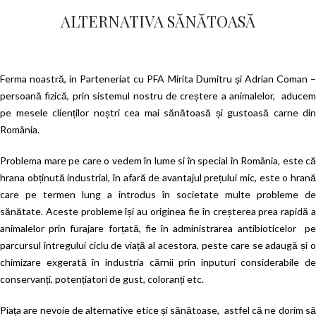
ALTERNATIVA SĂNĂTOASĂ
Ferma noastră, in Parteneriat cu PFA Mirita Dumitru și Adrian Coman –
persoană fizică, prin sistemul nostru de creștere a animalelor, aducem
pe mesele clienților noștri cea mai sănătoasă și gustoasă carne din
România.
Problema mare pe care o vedem în lume si în special în România, este că
hrana obținută industrial, în afară de avantajul prețului mic, este o hrană
care pe termen lung a introdus în societate multe probleme de
sănătate. Aceste probleme își au originea fie în creșterea prea rapidă a
animalelor prin furajare forțată, fie în administrarea antibioticelor pe
parcursul întregului ciclu de viață al acestora, peste care se adaugă și o
chimizare exgerată în industria cărnii prin inputuri considerabile de
conservanți, potențiatori de gust, coloranți etc.
Piața are nevoie de alternative etice și sănătoase, astfel că ne dorim să