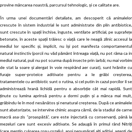
provine mâncarea noastră, parcursul tehnologic, și ce calitate are.
În urma unei documentări detaliate, am descoperit că animalelor
crescute în sistem industrial le sunt administrate din plin antibiotice,
sunt crescute în spații închise, înguste, ventilate artificial, pe suprafețe
betonate, în aceste spații trăiesc o viață care le neagă zilnic accesul la
mediul lor specific și, implicit, nu își pot manifesta comportamentul
natural instinctiv (porcii nu văd pământ întreaga viață, nu pot râma ca in
mediul natural, puii nu pot scurma după insecte prin iarbă; nu mai vorbim
de stat la soare și alergat în voie respirând aer curat), sunt hrănite cu
furaje super-proteice aditivate pentru a le grăbi creșterea,
tratamentele cu antibiotic sunt o rutina, si cel putin in cazul porcilor li se
administrează hrană lichidă pentru o absorbție cât mai rapidă. Sunt
ținute cu lumina aprinsă pentru a dormi puțin și a mânca mai mult,
grăbindu-le în mod nesănătos și nenatural creșterea. După ce animalele
sunt abatorizate, se intervine chimic asupra cărnii, de la stadiul de carne
macră asa-zis “proaspătă”, care este injectată cu conservanți, până la
mezeluri care sunt excesiv aditivate. Se adaugă în primul rând Nitriți
(care mențin culoarea roșu-rozaliu), apoi nenumărați alți aditivi, agenți de