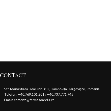
CONTACT
Str. Mănăstirea Dealu nr. 31D, Dâmbovița, Târgoviște, România
Telefon: +40.769.101.201 / +40.737.771.945
Email: comenzi@fermasoarelui.ro