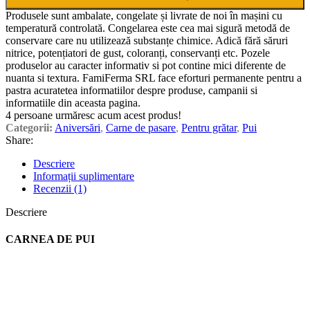
Produsele sunt ambalate, congelate și livrate de noi în mașini cu
temperatură controlată. Congelarea este cea mai sigură metodă de
conservare care nu utilizează substanțe chimice. Adică fără săruri
nitrice, potențiatori de gust, coloranți, conservanți etc.
Pozele
produselor au caracter informativ si pot contine mici diferente de
nuanta si textura. FamiFerma SRL face eforturi permanente pentru a
pastra acuratetea informatiilor despre produse, campanii si
informatiile din aceasta pagina.
4
persoane urmăresc acum acest produs!
Categorii:
Aniversări
,
Carne de pasare
,
Pentru grătar
,
Pui
Share:
Descriere
Informații suplimentare
Recenzii (1)
Descriere
CARNEA DE PUI