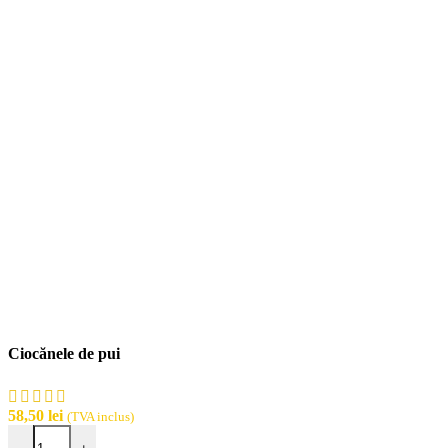
Ciocănele de pui
58,50
lei
(TVA inclus)
Cantitate Ciocănele de pui