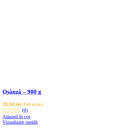
Osânză – 900 g
31,50
lei
(TVA inclus)
(0)
Adaugă în coș
Vizualizare rapidă