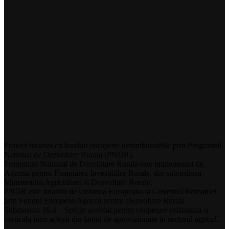
Proiect finantat cu fonduri europene nerambursabile prin Programul
National de Dezvoltare Rurala (PNDR).
Programul National de Dezvoltare Rurala este implementat de
Agentia pentru Finantarea Investitiilor Rurale, din subordinea
Ministerului Agriculturii si Dezvoltarii Rurale.
PNDR este finantat de Uniunea Europeana si Guvernul Romaniei
prin Fondul European Agricol pentru Dezvoltare Rurala.
Submasura 16.4 – Sprijin acordat pentru cooperare orizontala si
verticala intre actorii din lantul de aprovizionare in sectorul agricol.