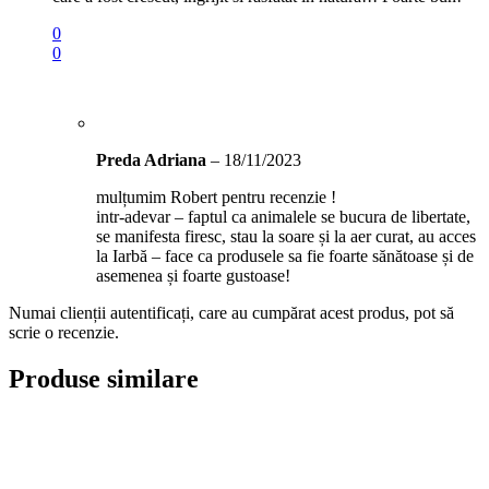
0
0
Preda Adriana
–
18/11/2023
mulțumim Robert pentru recenzie !
intr-adevar – faptul ca animalele se bucura de libertate,
se manifesta firesc, stau la soare și la aer curat, au acces
la Iarbă – face ca produsele sa fie foarte sănătoase și de
asemenea și foarte gustoase!
Numai clienții autentificați, care au cumpărat acest produs, pot să
scrie o recenzie.
Produse similare