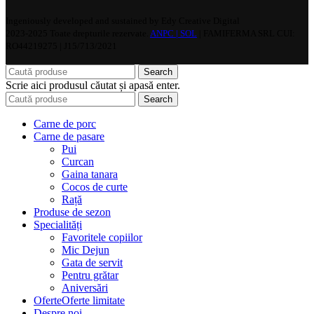
Ingeniously developed and sustained by Edy Creative Digital
2023-2025 Toate drepturile rezervate.
ANPC |
SOL
| FAMIFERMA SRL CUI:
RO44219275 | J15/713/2021
Search
Scrie aici produsul căutat și apasă enter.
Search
Carne de porc
Carne de pasare
Pui
Curcan
Gaina tanara
Cocos de curte
Rață
Produse de sezon
Specialități
Favoritele copiilor
Mic Dejun
Gata de servit
Pentru grătar
Aniversări
Oferte
Oferte limitate
Despre noi