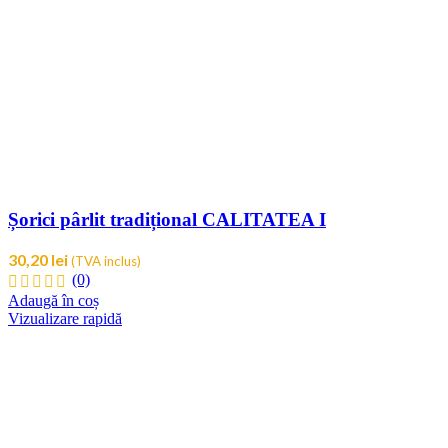
Șorici pârlit tradițional CALITATEA I
30,20
lei
(TVA inclus)
(0)
Adaugă în coș
Vizualizare rapidă