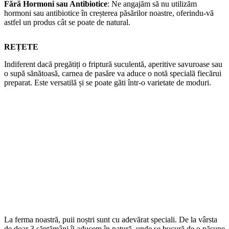
Fără Hormoni sau Antibiotice
: Ne angajăm să nu utilizăm
hormoni sau antibiotice în creșterea păsărilor noastre, oferindu-vă
astfel un produs cât se poate de natural.
REȚETE
Indiferent dacă pregătiți o friptură suculentă, aperitive savuroase sau
o supă sănătoasă, carnea de pasăre va aduce o notă specială fiecărui
preparat. Este versatilă și se poate găti într-o varietate de moduri.
La ferma noastră, puii noștri sunt cu adevărat speciali. De la vârsta
de doar 3 săptămâni îi aducem în natură, unde se bucură de o pășune