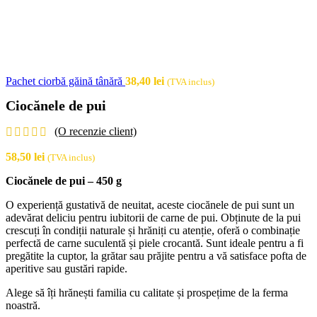
Pachet ciorbă găină tânără
38,40
lei
(TVA inclus)
Ciocănele de pui
(O recenzie client)
58,50
lei
(TVA inclus)
Ciocănele de pui – 450 g
O experiență gustativă de neuitat, aceste ciocănele de pui sunt un
adevărat deliciu pentru iubitorii de carne de pui. Obținute de la pui
crescuți în condiții naturale și hrăniți cu atenție, oferă o combinație
perfectă de carne suculentă și piele crocantă. Sunt ideale pentru a fi
pregătite la cuptor, la grătar sau prăjite pentru a vă satisface pofta de
aperitive sau gustări rapide.
Alege să îți hrănești familia cu calitate și prospețime de la ferma
noastră.