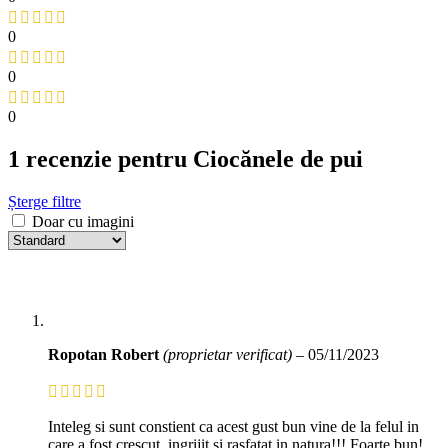
0
0
0
1 recenzie pentru
Ciocănele de pui
Șterge filtre
Doar cu imagini
Ropotan Robert
(proprietar verificat)
–
05/11/2023
Inteleg si sunt constient ca acest gust bun vine de la felul in
care a fost crescut, ingrijit si rasfatat in natura!!! Foarte bun!