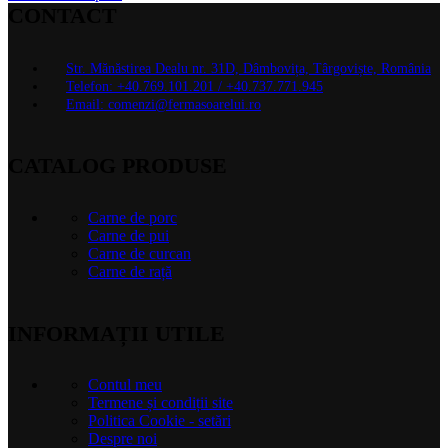
CONTACT
Str. Mănăstirea Dealu nr. 31D, Dâmbovița, Târgoviște, România
Telefon: +40.769.101.201 / +40.737.771.945
Email: comenzi@fermasoarelui.ro
CATALOG PRODUSE
Carne de porc
Carne de pui
Carne de curcan
Carne de rață
INFORMAȚII UTILE
Contul meu
Termene și condiții site
Politica Cookie - setări
Despre noi