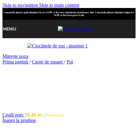
Skip to navigation
Skip to main content
Comenzile plasate până duminică la ora 14.00, se livrează săptămâna următoare, luni. Comenzile plasate duminică după ora
14.00, se livrează peste 8 zile.
MENIU
Mărește poza
Prima pagină
/
Carne de pasare
/
Pui
Ceafă porc
96,40
lei
(TVA inclus)
Înapoi la produse