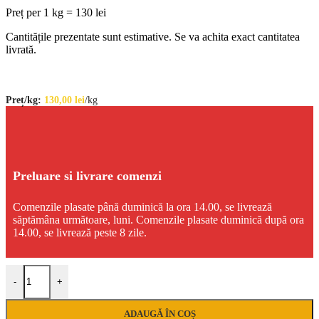
Preț per 1 kg = 130 lei
Cantitățile prezentate sunt estimative. Se va achita exact cantitatea
livrată.
Preț/kg:
130,00
lei
/kg
Preluare si livrare comenzi
Comenzile plasate până duminică la ora 14.00, se livrează
săptămâna următoare, luni. Comenzile plasate duminică după ora
14.00, se livrează peste 8 zile.
Cantitate Ciocănele de pui
-
+
ADAUGĂ ÎN COȘ