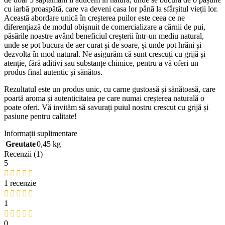
cu iarbă proaspătă, care va deveni casa lor până la sfârșitul vieții lor.
Această abordare unică în creșterea puilor este ceea ce ne
diferențiază de modul obișnuit de comercializare a cărnii de pui,
păsările noastre având beneficiul creșterii într-un mediu natural,
unde se pot bucura de aer curat și de soare, și unde pot hrăni și
dezvolta în mod natural. Ne asigurăm că sunt crescuți cu grijă și
atenție, fără aditivi sau substanțe chimice, pentru a vă oferi un
produs final autentic și sănătos.
Rezultatul este un produs unic, cu carne gustoasă și sănătoasă, care
poartă aroma și autenticitatea pe care numai creșterea naturală o
poate oferi. Vă invităm să savurați puiul nostru crescut cu grijă și
pasiune pentru calitate!
Informații suplimentare
Greutate
0,45 kg
Recenzii (1)
5
1 recenzie
1
0