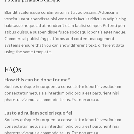
Blandit scelerisque condimentum sit at adipiscing. Adipiscing
vestibulum suspendisse nisi vene natis iaculis ridiculus adipis cing
habitasse neque ad at hendrerit diam facilisi semper. Potenti pen
atibus quisque suspen disse fusce sociosqu lobor tis eget neque.
Commercial publishing platforms and content management
systems ensure that you can show different text, different data
using the same template.
FAQs
How this can be done for me?
Sodales quisque in torquent a consectetur lobortis vestibulum
consectetur metus a a interdum odio orci a est parturient nisi
pharetra vivamus a commodo tellus. Est non arcu a.
Justo ad nullam scelerisque fel
Sodales quisque in torquent a consectetur lobortis vestibulum
consectetur metus a a interdum odio orci a est parturient nisi
pharetra vivamus a commodo tellus. Est non arcu a.