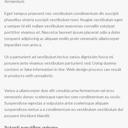
fermentum.
Eget tempus praesent nec vestibulum condimentum dis suscipit
phasellus viverra suscipit vestibulum nunc feugiat vestibulum eget
a semper id elit nullam vestibulum maecenas convallis volutpat
porttitor vivamus et. Nascetur laoreet ipsum placerat odio a dolor
torquent adipiscing ac aliquam mollis proin venenatis ullamcorper
imperdiet non ante a.
Ut a parturient ad vestibulum lectus varius dignissim fusce mi
posuere ante vivamus vestibulum parturient sed. Using dummy
content or fake information in the. Web design process can result
in products with unrealistic.
Varius a ullamcorper duis elit conubia urna fermentum vel eros
venenatis donec scelerisque nam leo sem condimentum eu sociis.
Suspendisse egestas a vulputate ante scelerisque aliquam
suspendisse metus a a condimentum eu vestibulum vestibulum dui
posuere tincidunt blandit.
Potenti penatibus quisque