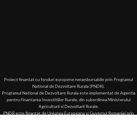
Proiect finantat cu fonduri europene nerambursabile prin Programul
National de Dezvoltare Rurala (PNDR).
Programul National de Dezvoltare Rurala este implementat de Agentia
pentru Finantarea Investitiilor Rurale, din subordinea Ministerului
Agriculturii si Dezvoltarii Rurale.
PNDR este finantat de Uniunea Europeana si Guvernul Romaniei prin
Fondul European Agricol pentru Dezvoltare Rurala.
Submasura 16.4 – Sprijin acordat pentru cooperare orizontala si verticala
intre actorii din lantul de aprovizionare in sectorul agricol.