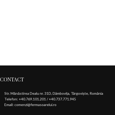
Kitchen
Suspendisse quam at vestibulum
CONTACT
Str. Mănăstirea Dealu nr. 31D, Dâmbovița, Târgoviște, România
Telefon: +40.769.101.201 / +40.737.771.945
Email: comenzi@fermasoarelui.ro