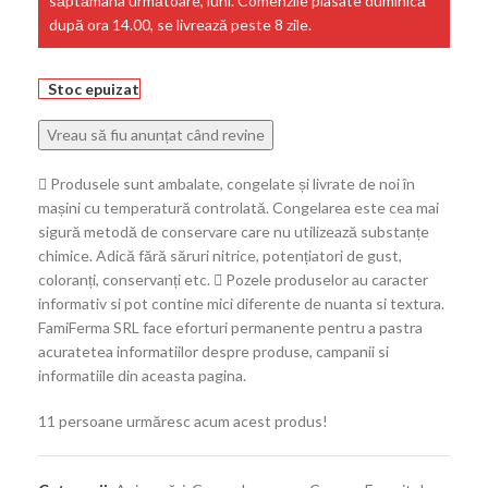
săptămâna următoare, luni. Comenzile plasate duminică
după ora 14.00, se livrează peste 8 zile.
Stoc epuizat
Produsele sunt ambalate, congelate și livrate de noi în
mașini cu temperatură controlată. Congelarea este cea mai
sigură metodă de conservare care nu utilizează substanțe
chimice. Adică fără săruri nitrice, potențiatori de gust,
coloranți, conservanți etc.
Pozele produselor au caracter
informativ si pot contine mici diferente de nuanta si textura.
FamiFerma SRL face eforturi permanente pentru a pastra
acuratetea informatiilor despre produse, campanii si
informatiile din aceasta pagina.
11
persoane urmăresc acum acest produs!