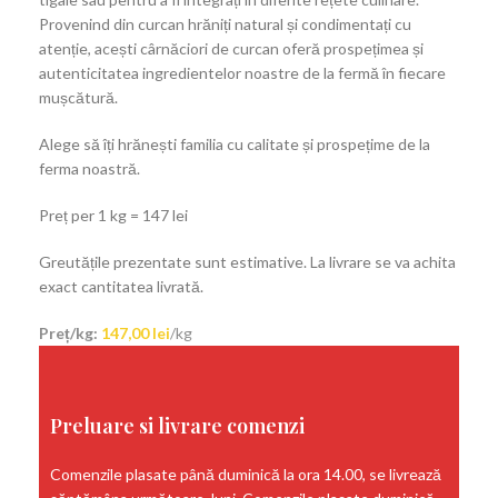
Provenind din curcan hrăniți natural și condimentați cu
atenție, acești cârnăciori de curcan oferă prospețimea și
autenticitatea ingredientelor noastre de la fermă în fiecare
mușcătură.
Alege să îți hrănești familia cu calitate și prospețime de la
ferma noastră.
Preț per 1 kg = 147 lei
Greutățile prezentate sunt estimative. La livrare se va achita
exact cantitatea livrată.
Preț/kg:
147,00
lei
/kg
Preluare si livrare comenzi
Comenzile plasate până duminică la ora 14.00, se livrează