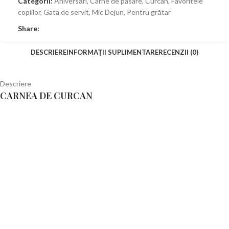
Categorii:
Aniversări
,
Carne de pasare
,
Curcan
,
Favoritele
copiilor
,
Gata de servit
,
Mic Dejun
,
Pentru grătar
Share:
DESCRIERE
INFORMAȚII SUPLIMENTARE
RECENZII (0)
Descriere
CARNEA DE CURCAN