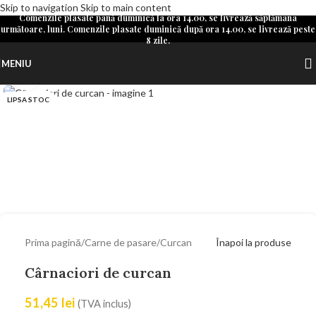
Skip to navigation
Skip to main content
Comenzile plasate până duminică la ora 14.00, se livrează săptămâna
următoare, luni. Comenzile plasate duminică după ora 14.00, se livrează peste
8 zile.
MENIU
Mărește poza
LIPSA STOC
Prima pagină
/
Carne de pasare
/
Curcan
Înapoi la produse
Cârnaciori de curcan
51,45
lei
(TVA inclus)