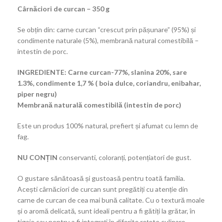
Cârnăciori de curcan – 350 g
Se obțin din: carne curcan “crescut prin pășunare” (95%) și
condimente naturale (5%), membrană natural comestibilă –
intestin de porc.
INGREDIENTE: Carne curcan-77%, slanina 20%, sare
1.3%, condimente 1,7 % ( boia dulce, coriandru, enibahar,
piper negru)
Membrană naturală comestibilă (intestin de porc)
Este un produs 100% natural, prefiert și afumat cu lemn de
fag.
NU CONȚIN
conservanti, coloranți, potențiatori de gust.
O gustare sănătoasă și gustoasă pentru toată familia.
Acești cârnăciori de curcan sunt pregătiți cu atenție din
carne de curcan de cea mai bună calitate. Cu o textură moale
și o aromă delicată, sunt ideali pentru a fi gătiți la grătar, în
tigaie sau pentru a fi integrați în diferite rețete culinare.