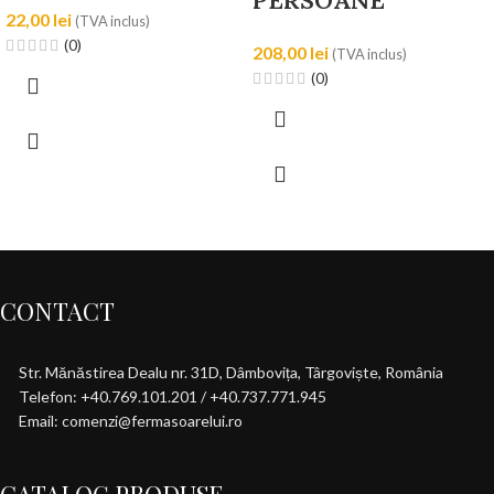
22,00
lei
(TVA inclus)
(0)
208,00
lei
(TVA inclus)
(0)
CONTACT
Str. Mănăstirea Dealu nr. 31D, Dâmbovița, Târgoviște, România
Telefon: +40.769.101.201 / +40.737.771.945
Email: comenzi@fermasoarelui.ro
CATALOG PRODUSE