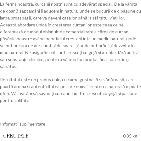
La ferma noastră, curcanii noștri sunt cu adevărat speciali. De la vârsta
de doar 3 săptămâni îi aducem în natură, unde se bucură de o pășune cu
iarbă proaspătă, care va deveni casa lor până la sfârșitul vieții lor.
Această abordare unică în creșterea curcanilor este ceea ce ne
diferențiază de modul obișnuit de comercializare a cărnii de curcan,
păsările noastre având beneficiul creșterii într-un mediu natural, unde
se pot bucura de aer curat și de soare, și unde pot hrăni și dezvolta în
mod natural. Ne asigurăm că sunt crescuți cu grijă și atenție, fără aditivi
sau substanțe chimice, pentru a vă oferi un produs final autentic și
sănătos.
Rezultatul este un produs unic, cu carne gustoasă și sănătoasă, care
poartă aroma și autenticitatea pe care numai creșterea naturală o poate
oferi. Vă invităm să savurați curcanul nostru crescut cu grijă și pasiune
pentru calitate!
Informații suplimentare
GREUTATE
0,35 kg