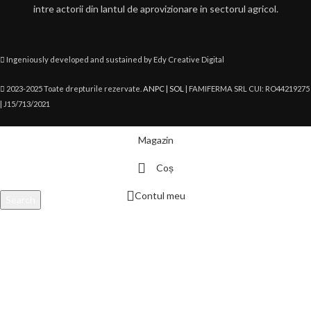
intre actorii din lantul de aprovizionare in sectorul agricol.
Ingeniously developed and sustained by Edy Creative Digital
2023-2025 Toate drepturile rezervate.
ANPC |
SOL
| FAMIFERMA SRL CUI: RO44219275
| J15/713/2021
Magazin
Coș
Contul meu
Search
Scrie aici produsul căutat și apasă enter.