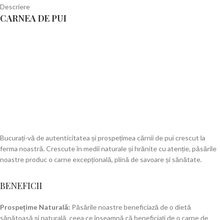
Descriere
CARNEA DE PUI
Bucurați-vă de autenticitatea și prospețimea cărnii de pui crescut la
ferma noastră. Crescute în medii naturale și hrănite cu atenție, păsările
noastre produc o carne excepțională, plină de savoare și sănătate.
BENEFICII
Prospețime Naturală:
Păsările noastre beneficiază de o dietă
sănătoasă și naturală, ceea ce înseamnă că beneficiați de o carne de