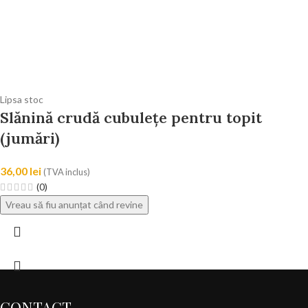
Lipsa stoc
Slănină crudă cubulețe pentru topit
(jumări)
36,00
lei
(TVA inclus)
(0)
CONTACT