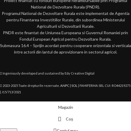
Proiect finantat cu fonduri europene nerambursabile prin Programul
National de Dezvoltare Rurala (PNDR).
Programul National de Dezvoltare Rurala este implementat de Agentia
pentru Finantarea Investitiilor Rurale, din subordinea Ministerului
Agriculturii si Dezvoltarii Rurale.
PNDR este finantat de Uniunea Europeana si Guvernul Romaniei prin
Fondul European Agricol pentru Dezvoltare Rurala.
Submasura 16.4 – Sprijin acordat pentru cooperare orizontala si verticala
intre actorii din lantul de aprovizionare in sectorul agricol.
Ingeniously developed and sustained by Edy Creative Digital
2023-2025 Toate drepturile rezervate.
ANPC |
SOL
| FAMIFERMA SRL CUI: RO44219275
| J15/713/2021
Magazin
Coș
Contul meu