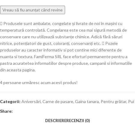
Produsele sunt ambalate, congelate și livrate de noi în mașini cu
temperatură controlată. Congelarea este cea mai sigură metodă de
conservare care nu utilizează substanțe chimice. Adică fără săruri
nitrice, potențiatori de gust, coloranți, conservanți etc.
Pozele
produselor au caracter informativ si pot contine mici diferente de
nuanta si textura. FamiFerma SRL face eforturi permanente pentru a
pastra acuratetea informatiilor despre produse, campanii si informatiile
din aceasta pagina.
4
persoane urmăresc acum acest produs!
Categorii:
Aniversări
,
Carne de pasare
,
Gaina tanara
,
Pentru grătar
,
Pui
Share:
DESCRIERE
RECENZII (0)