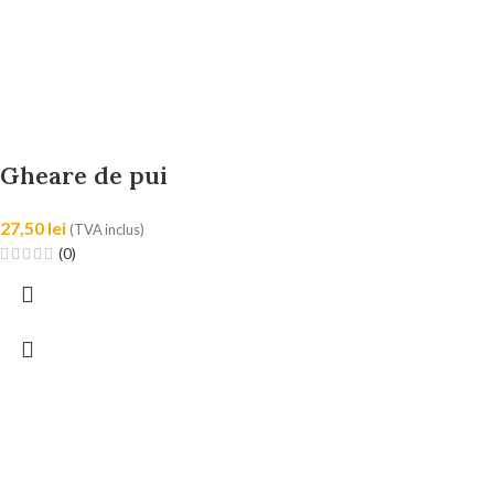
Gheare de pui
27,50
lei
(TVA inclus)
(0)