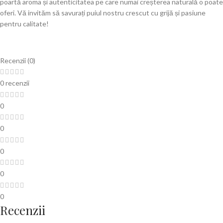
poartă aroma și autenticitatea pe care numai creșterea naturală o poate
oferi. Vă invităm să savurați puiul nostru crescut cu grijă și pasiune
pentru calitate!
Recenzii (0)
0 recenzii
0
0
0
0
0
Recenzii