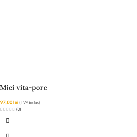
Mici vita-porc
97,00
lei
(TVA inclus)
(0)