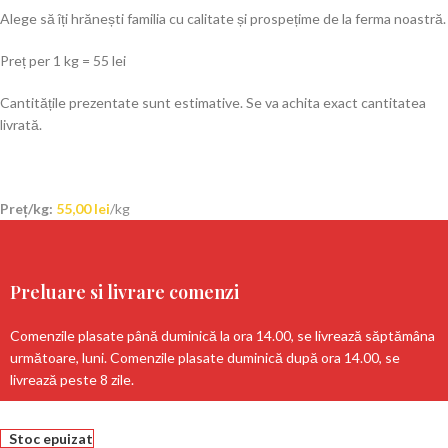
Alege să îți hrănești familia cu calitate și prospețime de la ferma noastră.
Preț per 1 kg = 55 lei
Cantitățile prezentate sunt estimative. Se va achita exact cantitatea
livrată.
Preț/kg:
55,00
lei
/kg
Preluare si livrare comenzi
Comenzile plasate până duminică la ora 14.00, se livrează săptămâna
următoare, luni. Comenzile plasate duminică după ora 14.00, se
livrează peste 8 zile.
Stoc epuizat