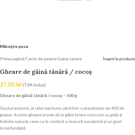
Mărește poza
Prima pagină
/
Carne de pasare
/
Gaina tanara
Înapoi la produse
Gheare de găină tânără / cocoș
27,50
lei
(TVA inclus)
Gheare de găină tânără / cocoș – 500 g
Gustul autentic al celei mai bune cărni într-o prezentare de 400 de
grame. Aceste gheare provin de la găini tinere crescute cu grijă și
hrănite natural, ceea ce le conferă o textură suculentă și un gust
inconfundabil.