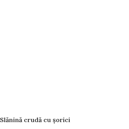
Slănină crudă cu șorici