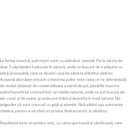
La ferma noastră, puii noștri sunt cu adevărat speciali. De la vârsta de
doar 3 săptămâni îi aducem în natură, unde se bucură de o pășune cu
iarbă proaspătă, care va deveni casa lor până la sfârșitul vieții lor.
Această abordare unică în creșterea puilor este ceea ce ne diferențiază
de modul obișnuit de comercializare a cărnii de pui, păsările noastre
având beneficiul creșterii într-un mediu natural, unde se pot bucura de
aer curat și de soare, și unde pot hrăni și dezvolta în mod natural. Ne
asigurăm că sunt crescuți cu grijă și atenție, fără aditivi sau substanțe
chimice, pentru a vă oferi un produs final autentic și sănătos.
Rezultatul este un produs unic, cu carne gustoasă și sănătoasă, care