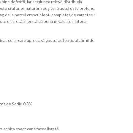
bine definită, iar secțiunea relevă distribuția
ecte și al unei maturări reușite. Gustul este profund,
ag de la porcul crescut lent, completat de caracterul
este discretă, menită să pună în valoare materia
inat celor care apreciază gustul autentic al cărnii de
itrit de Sodiu 0,3%
a achita exact cantitatea livrată.