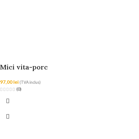
Mici vita-porc
97,00
lei
(TVA inclus)
(0)