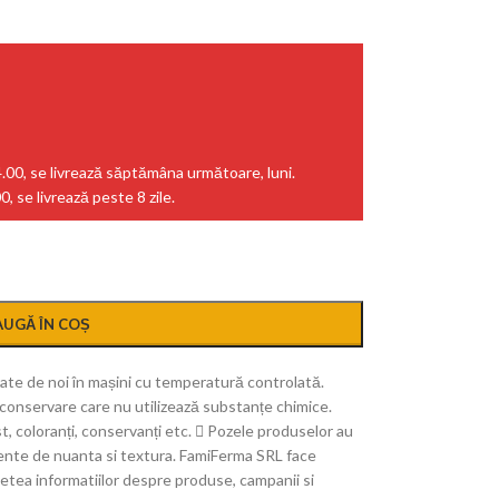
.00, se livrează săptămâna următoare, luni.
 se livrează peste 8 zile.
UGĂ ÎN COȘ
ate de noi în mașini cu temperatură controlată.
onservare care nu utilizează substanțe chimice.
t, coloranți, conservanți etc.
Pozele produselor au
erente de nuanta si textura. FamiFerma SRL face
tea informatiilor despre produse, campanii si