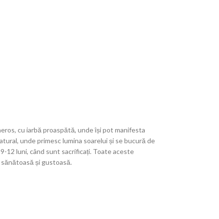
neros, cu iarbă proaspătă, unde își pot manifesta
natural, unde primesc lumina soarelui și se bucură de
 9-12 luni, când sunt sacrificați. Toate aceste
e sănătoasă și gustoasă.