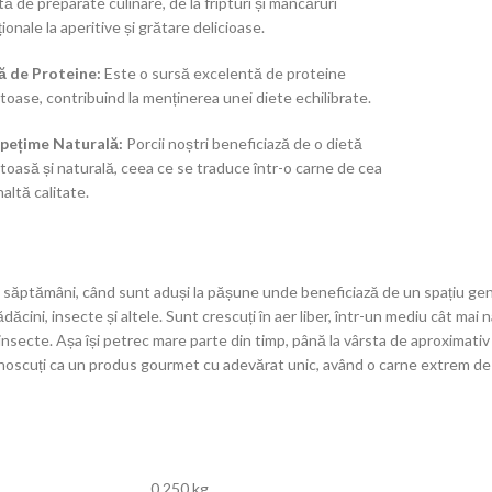
tă de preparate culinare, de la fripturi și mâncăruri
ționale la aperitive și grătare delicioase.
ă de Proteine:
Este o sursă excelentă de proteine
toase, contribuind la menținerea unei diete echilibrate.
pețime Naturală:
Porcii noștri beneficiază de o dietă
toasă și naturală, ceea ce se traduce într-o carne de cea
naltă calitate.
6-7 săptămâni, când sunt aduși la pășune unde beneficiază de un spațiu ge
ini, insecte și altele. Sunt crescuți în aer liber, într-un mediu cât mai 
 insecte. Așa își petrec mare parte din timp, până la vârsta de aproximativ
ecunoscuți ca un produs gourmet cu adevărat unic, având o carne extrem d
0,250 kg