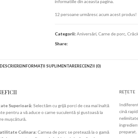
informatiile din aceasta pagina.
12
persoane urmăresc acum acest produs!
Categorii:
Aniversări
,
Carne de porc
,
Crăci
Share:
DESCRIERE
INFORMAȚII SUPLIMENTARE
RECENZII (0)
EFICII
REȚETE
Indiferent
tate Superioară:
Selectăm cu grijă porci de cea mai înaltă
cină rapid
tate pentru a vă aduce o carne suculentă și gustoasă la
nelimitate
are mușcătură.
ingredient
preparat.
atilitate Culinara:
Carnea de porc se pretează la o gamă