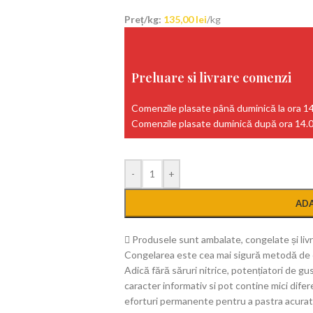
Preț/kg:
135,00
lei
/kg
Preluare si livrare comenzi
Comenzile plasate până duminică la ora 14
Comenzile plasate duminică după ora 14.00,
-
+
ADA
Produsele sunt ambalate, congelate și livr
Congelarea este cea mai sigură metodă de c
Adică fără săruri nitrice, potențiatori de gus
caracter informativ si pot contine mici dif
eforturi permanente pentru a pastra acurate