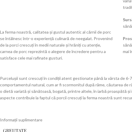
varia
tradi
Surs
sănă
La ferma noastră, calitatea și gustul autentic al cărnii de porc
se întâlnesc într-o experiență culinară de neegalat. Provenind
Pros
de la porci crescuți în medii naturale și hrăniți cu atenție,
sănă
carnea de porc reprezintă o alegere de încredere pentru a
mai î
satisface cele mai rafinate gusturi.
Purcelușii sunt crescuți în condiții atent gestionate până la vârsta de 
comportamentul natural, cum ar fi scormonitul după râme, căutarea de rădăc
o dietă variată și sănătoasă, bogată, printre altele, în iarbă proaspătă și
aspecte contribuie la faptul că porcii crescuți la ferma noastră sunt r
Informații suplimentare
GREUTATE