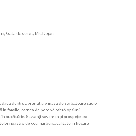
un
,
Gata de servit
,
Mic Dejun
 dacă doriți să pregătiți o masă de sărbătoare sau o
ă în familie, carnea de porc vă oferă opțiuni
 în bucătărie. Savurați savoarea și prospețimea
elor noastre de cea mai bună calitate în fiecare