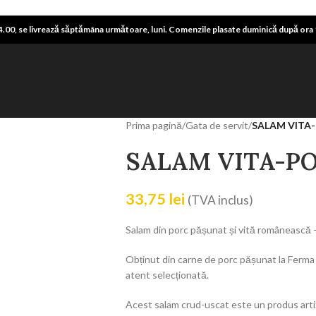
.00, se livrează săptămâna următoare, luni. Comenzile plasate duminică după ora 14
Prima pagină
/
Gata de servit
/
SALAM VITA
SALAM VITA-P
33,75
lei
(TVA inclus)
Salam din porc pășunat și vită românească 
Obținut din carne de porc pășunat la Ferma 
atent selecționată.
Acest salam crud-uscat este un produs artiz