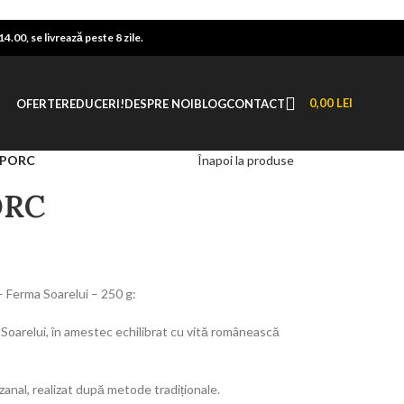
.00, se livrează peste 8 zile.
0,00
LEI
OFERTE
REDUCERI!
DESPRE NOI
BLOG
CONTACT
-PORC
Înapoi la produse
ORC
– Ferma Soarelui – 250 g:
Soarelui, în amestec echilibrat cu vită românească
anal, realizat după metode tradiționale.