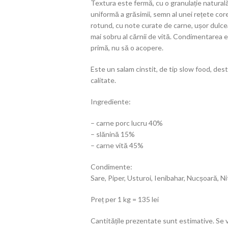
Textura este fermă, cu o granulație naturală 
uniformă a grăsimii, semn al unei rețete cor
rotund, cu note curate de carne, ușor dulce
mai sobru al cărnii de vită. Condimentarea 
primă, nu să o acopere.
Este un salam cinstit, de tip slow food, dest
calitate.
Ingrediente:
– carne porc lucru 40%
– slănină 15%
– carne vită 45%
Condimente:
Sare, Piper, Usturoi, Ienibahar, Nucșoară, N
Preț per 1 kg = 135 lei
Cantitățile prezentate sunt estimative. Se v