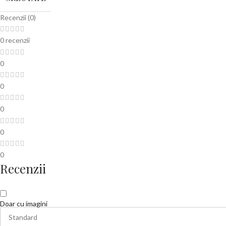
Recenzii (0)
0 recenzii
0
0
0
0
0
Recenzii
Doar cu imagini