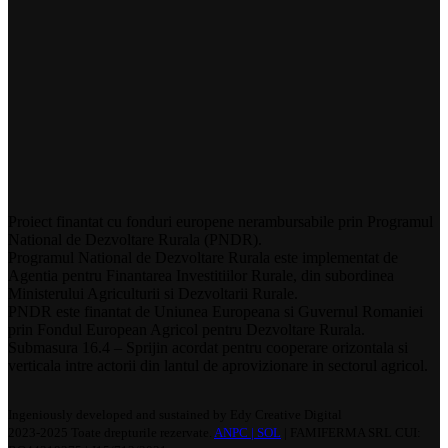
Proiect finantat cu fonduri europene nerambursabile prin Programul
National de Dezvoltare Rurala (PNDR).
Programul National de Dezvoltare Rurala este implementat de
Agentia pentru Finantarea Investitiilor Rurale, din subordinea
Ministerului Agriculturii si Dezvoltarii Rurale.
PNDR este finantat de Uniunea Europeana si Guvernul Romaniei
prin Fondul European Agricol pentru Dezvoltare Rurala.
Submasura 16.4 – Sprijin acordat pentru cooperare orizontala si
verticala intre actorii din lantul de aprovizionare in sectorul agricol.
Ingeniously developed and sustained by Edy Creative Digital
2023-2025 Toate drepturile rezervate.
ANPC |
SOL
| FAMIFERMA SRL CUI: