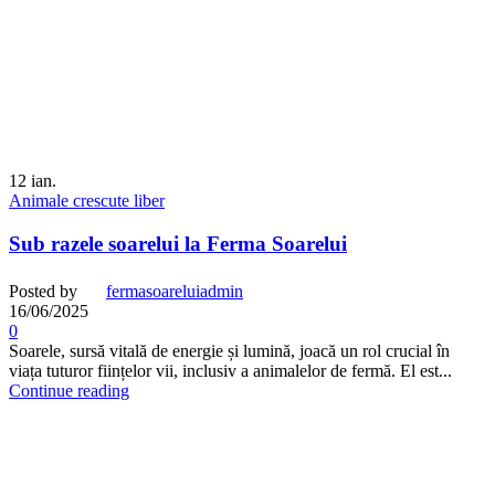
12
ian.
Animale crescute liber
Sub razele soarelui la Ferma Soarelui
Posted by
fermasoareluiadmin
16/06/2025
0
Soarele, sursă vitală de energie și lumină, joacă un rol crucial în
viața tuturor ființelor vii, inclusiv a animalelor de fermă. El est...
Continue reading