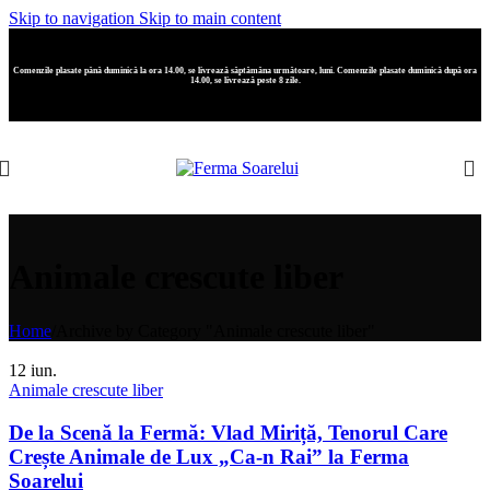
Skip to navigation
Skip to main content
Comenzile plasate până duminică la ora 14.00, se livrează săptămâna următoare, luni. Comenzile plasate duminică după ora
14.00, se livrează peste 8 zile.
Animale crescute liber
Home
/
Archive by Category "Animale crescute liber"
12
iun.
Animale crescute liber
De la Scenă la Fermă: Vlad Miriță, Tenorul Care
Crește Animale de Lux „Ca-n Rai” la Ferma
Soarelui