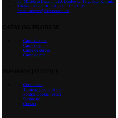
Str. Mănăstirea Dealu nr. 31D, Dâmbovița, Târgoviște, România
Telefon: +40.769.101.201 / +40.737.771.945
Email: comenzi@fermasoarelui.ro
CATALOG PRODUSE
Carne de porc
Carne de pui
Carne de curcan
Carne de rață
INFORMAȚII UTILE
Contul meu
Termene și condiții site
Politica Cookie - setări
Despre noi
Contact