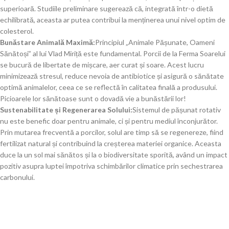
superioară. Studiile preliminare sugerează că, integrată într-o dietă
echilibrată, aceasta ar putea contribui la menținerea unui nivel optim de
colesterol.
Bunăstare Animală Maximă:
Principiul „Animale Pășunate, Oameni
Sănătoși” al lui Vlad Miriță este fundamental. Porcii de la Ferma Soarelui
se bucură de libertate de mișcare, aer curat și soare. Acest lucru
minimizează stresul, reduce nevoia de antibiotice și asigură o sănătate
optimă animalelor, ceea ce se reflectă în calitatea finală a produsului.
Picioarele lor sănătoase sunt o dovadă vie a bunăstării lor!
Sustenabilitate și Regenerarea Solului:
Sistemul de pășunat rotativ
nu este benefic doar pentru animale, ci și pentru mediul înconjurător.
Prin mutarea frecventă a porcilor, solul are timp să se regenereze, fiind
fertilizat natural și contribuind la creșterea materiei organice. Aceasta
duce la un sol mai sănătos și la o biodiversitate sporită, având un impact
pozitiv asupra luptei împotriva schimbărilor climatice prin sechestrarea
carbonului.