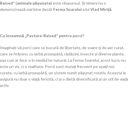
Raised” (animale pășunate)
este răspunsul. Și nimeni nu o
demonstrează mai bine decât
Ferma Soarelui
a lui
Vlad Miriță
.
Ce înseamnă „Pasture-Raised” pentru porci?
Imaginați-vă porci care se bucură de libertate, de soare și de aer curat,
care se hrănesc cu iarbă proaspătă, rădăcini, insecte și diverse plante,
așa cum ar face-o în mediul lor natural. La Ferma Soarelui, acest lucru nu
este un vis, ci o realitate. Porcii sunt mutați frecvent pe spații noi,
curate, cu iarbă proaspătă, un sistem numit pășunat rotativ. Aceasta le
asigură nu doar o viață fericită, ci și o dietă diversificată și un stil de viață
activ.