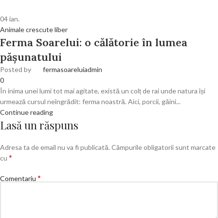
04
ian.
Animale crescute liber
Ferma Soarelui: o călătorie în lumea
pășunatului
Posted by
fermasoareluiadmin
0
În inima unei lumi tot mai agitate, există un colț de rai unde natura își
urmează cursul neîngrădit: ferma noastră. Aici, porcii, găini...
Continue reading
Lasă un răspuns
Adresa ta de email nu va fi publicată.
Câmpurile obligatorii sunt marcate
*
cu
*
Comentariu