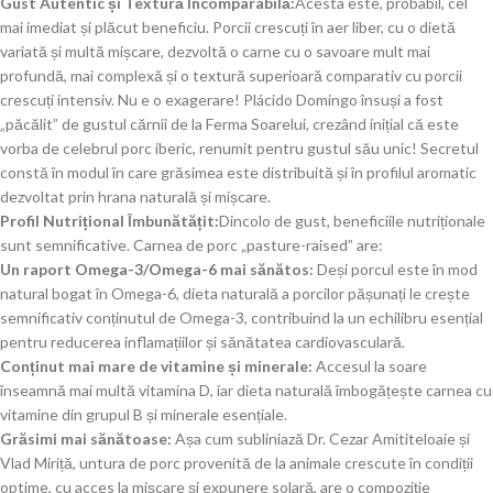
Gust Autentic și Textură Incomparabilă:
Acesta este, probabil, cel
mai imediat și plăcut beneficiu. Porcii crescuți în aer liber, cu o dietă
variată și multă mișcare, dezvoltă o carne cu o savoare mult mai
profundă, mai complexă și o textură superioară comparativ cu porcii
crescuți intensiv. Nu e o exagerare! Plácido Domingo însuși a fost
„păcălit” de gustul cărnii de la Ferma Soarelui, crezând inițial că este
vorba de celebrul porc iberic, renumit pentru gustul său unic! Secretul
constă în modul în care grăsimea este distribuită și în profilul aromatic
dezvoltat prin hrana naturală și mișcare.
Profil Nutrițional Îmbunătățit:
Dincolo de gust, beneficiile nutriționale
sunt semnificative. Carnea de porc „pasture-raised” are:
Un raport Omega-3/Omega-6 mai sănătos:
Deși porcul este în mod
natural bogat în Omega-6, dieta naturală a porcilor pășunați le crește
semnificativ conținutul de Omega-3, contribuind la un echilibru esențial
pentru reducerea inflamațiilor și sănătatea cardiovasculară.
Conținut mai mare de vitamine și minerale:
Accesul la soare
înseamnă mai multă vitamina D, iar dieta naturală îmbogățește carnea cu
vitamine din grupul B și minerale esențiale.
Grăsimi mai sănătoase:
Așa cum subliniază Dr. Cezar Amititeloaie și
Vlad Miriță, untura de porc provenită de la animale crescute în condiții
optime, cu acces la mișcare și expunere solară, are o compoziție