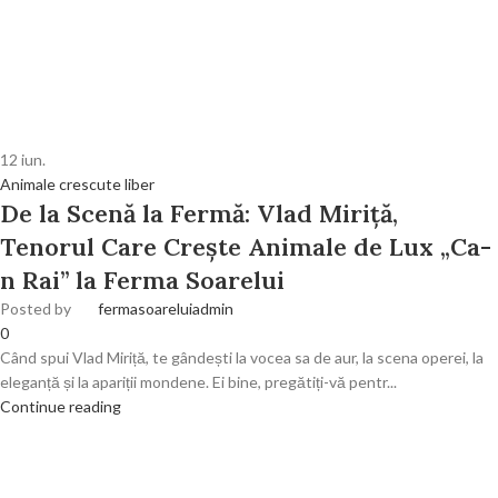
12
iun.
Animale crescute liber
De la Scenă la Fermă: Vlad Miriță,
Tenorul Care Crește Animale de Lux „Ca-
n Rai” la Ferma Soarelui
Posted by
fermasoareluiadmin
0
Când spui Vlad Miriță, te gândești la vocea sa de aur, la scena operei, la
eleganță și la apariții mondene. Ei bine, pregătiți-vă pentr...
Continue reading