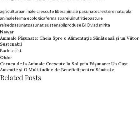
agricultura
animale crescute liber
animale pasunate
crestere naturala
animale
ferma ecologica
ferma soarelui
nutritie
pasture
raised
pasunat
pasunat sustenabil
produse BIO
vlad mirita
Newer
Animale Pășunate: Cheia Spre o Alimentație Sănătoasă și un Viitor
Sustenabil
Back to list
Older
Carnea de la Animale Crescute la Sol prin Pășunare: Un Gust
Autentic și O Multitudine de Beneficii pentru Sănătate
Related Posts