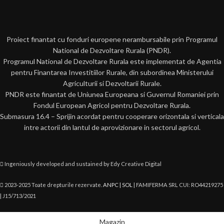
Proiect finantat cu fonduri europene nerambursabile prin Programul
National de Dezvoltare Rurala (PNDR).
Programul National de Dezvoltare Rurala este implementat de Agentia
pentru Finantarea Investitiilor Rurale, din subordinea Ministerului
Agriculturii si Dezvoltarii Rurale.
PNDR este finantat de Uniunea Europeana si Guvernul Romaniei prin
Fondul European Agricol pentru Dezvoltare Rurala.
Submasura 16.4 – Sprijin acordat pentru cooperare orizontala si verticala
intre actorii din lantul de aprovizionare in sectorul agricol.
Ingeniously developed and sustained by Edy Creative Digital
2023-2025 Toate drepturile rezervate.
ANPC |
SOL
| FAMIFERMA SRL CUI: RO44219275
| J15/713/2021
Magazin