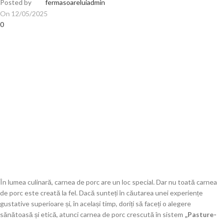
Posted by
fermasoareluiadmin
On 12/05/2025
0
În lumea culinară, carnea de porc are un loc special. Dar nu toată carnea
de porc este creată la fel. Dacă sunteți în căutarea unei experiențe
gustative superioare și, în același timp, doriți să faceți o alegere
sănătoasă și etică, atunci carnea de porc crescută în sistem
„Pasture-