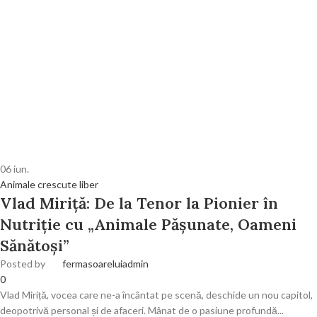
06
iun.
Animale crescute liber
Vlad Miriță: De la Tenor la Pionier în
Nutriție cu „Animale Pășunate, Oameni
Sănătoși”
Posted by
fermasoareluiadmin
0
Vlad Miriță, vocea care ne-a încântat pe scenă, deschide un nou capitol,
deopotrivă personal și de afaceri. Mânat de o pasiune profundă...