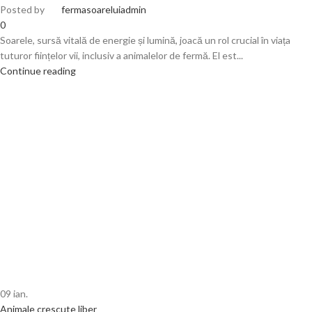
Posted by
fermasoareluiadmin
0
Soarele, sursă vitală de energie și lumină, joacă un rol crucial în viața
tuturor ființelor vii, inclusiv a animalelor de fermă. El est...
Continue reading
09
ian.
Animale crescute liber