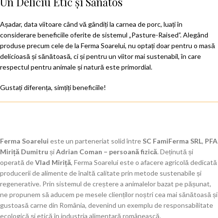
Un Deliciu Etic și Sănătos
Așadar, data viitoare când vă gândiți la carnea de porc, luați în
considerare beneficiile oferite de sistemul „Pasture-Raised”. Alegând
produse precum cele de la Ferma Soarelui, nu optați doar pentru o masă
delicioasă și sănătoasă, ci și pentru un viitor mai sustenabil, în care
respectul pentru animale și natură este primordial.
Gustați diferența, simțiți beneficiile!
Ferma Soarelui
este un parteneriat solid între
SC FamiFerma SRL
,
PFA
Miriță Dumitru
și
Adrian Coman – persoană fizică
. Deținută și
operată de
Vlad Miriță
, Ferma Soarelui este o afacere agricolă dedicată
producerii de alimente de înaltă calitate prin metode sustenabile și
regenerative. Prin sistemul de creștere a animalelor bazat pe pășunat,
ne propunem să aducem pe mesele clienților noștri cea mai sănătoasă și
gustoasă carne din România, devenind un exemplu de responsabilitate
ecologică și etică în industria alimentară românească.