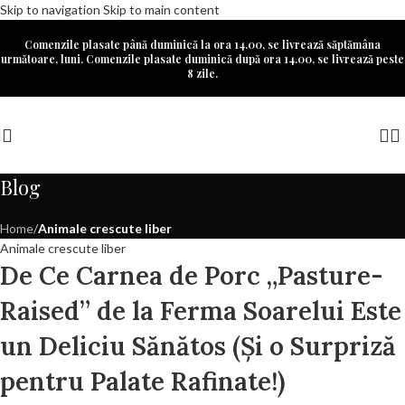
Skip to navigation
Skip to main content
Comenzile plasate până duminică la ora 14.00, se livrează săptămâna
următoare, luni. Comenzile plasate duminică după ora 14.00, se livrează peste
8 zile.
Blog
Home
/
Animale crescute liber
Animale crescute liber
De Ce Carnea de Porc „Pasture-
Raised” de la Ferma Soarelui Este
un Deliciu Sănătos (Și o Surpriză
pentru Palate Rafinate!)