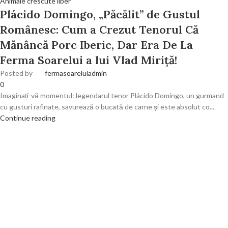
Animale crescute liber
Plácido Domingo, „Păcălit” de Gustul
Românesc: Cum a Crezut Tenorul Că
Mănâncă Porc Iberic, Dar Era De La
Ferma Soarelui a lui Vlad Miriță!
Posted by
fermasoareluiadmin
0
Imaginați-vă momentul: legendarul tenor Plácido Domingo, un gurmand
cu gusturi rafinate, savurează o bucată de carne și este absolut co...
Continue reading