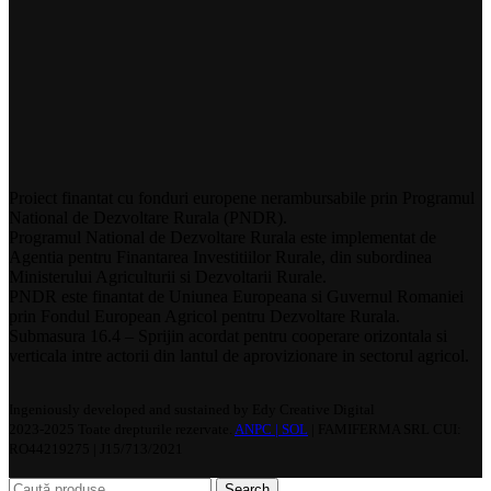
Proiect finantat cu fonduri europene nerambursabile prin Programul
National de Dezvoltare Rurala (PNDR).
Programul National de Dezvoltare Rurala este implementat de
Agentia pentru Finantarea Investitiilor Rurale, din subordinea
Ministerului Agriculturii si Dezvoltarii Rurale.
PNDR este finantat de Uniunea Europeana si Guvernul Romaniei
prin Fondul European Agricol pentru Dezvoltare Rurala.
Submasura 16.4 – Sprijin acordat pentru cooperare orizontala si
verticala intre actorii din lantul de aprovizionare in sectorul agricol.
Ingeniously developed and sustained by Edy Creative Digital
2023-2025 Toate drepturile rezervate.
ANPC |
SOL
| FAMIFERMA SRL CUI:
RO44219275 | J15/713/2021
Search