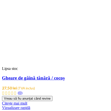
Lipsa stoc
Gheare de găină tânără / cocoș
27,50
lei
(TVA inclus)
(0)
Citește mai mult
Vizualizare rapidă