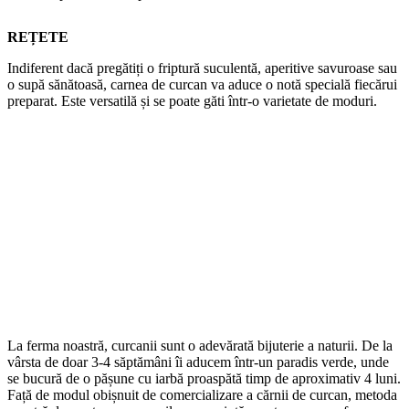
REȚETE
Indiferent dacă pregătiți o friptură suculentă, aperitive savuroase sau
o supă sănătoasă, carnea de curcan va aduce o notă specială fiecărui
preparat. Este versatilă și se poate găti într-o varietate de moduri.
La ferma noastră, curcanii sunt o adevărată bijuterie a naturii. De la
vârsta de doar 3-4 săptămâni îi aducem într-un paradis verde, unde
se bucură de o pășune cu iarbă proaspătă timp de aproximativ 4 luni.
Față de modul obișnuit de comercializare a cărnii de curcan, metoda