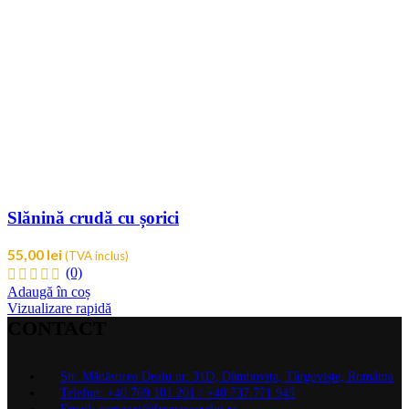
Slănină crudă cu șorici
55,00
lei
(TVA inclus)
(0)
Adaugă în coș
Vizualizare rapidă
CONTACT
Str. Mănăstirea Dealu nr. 31D, Dâmbovița, Târgoviște, România
Telefon: +40.769.101.201 / +40.737.771.945