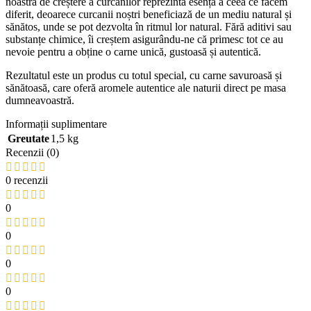
noastră de creștere a curcanilor reprezintă esența a ceea ce facem
diferit, deoarece curcanii noștri beneficiază de un mediu natural și
sănătos, unde se pot dezvolta în ritmul lor natural. Fără aditivi sau
substanțe chimice, îi creștem asigurându-ne că primesc tot ce au
nevoie pentru a obține o carne unică, gustoasă și autentică.
Rezultatul este un produs cu totul special, cu carne savuroasă și
sănătoasă, care oferă aromele autentice ale naturii direct pe masa
dumneavoastră.
Informații suplimentare
Greutate
1,5 kg
Recenzii (0)
0 recenzii
0
0
0
0