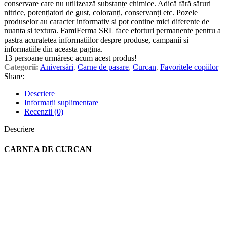
conservare care nu utilizează substanțe chimice. Adică fără săruri
nitrice, potențiatori de gust, coloranți, conservanți etc.
Pozele
produselor au caracter informativ si pot contine mici diferente de
nuanta si textura. FamiFerma SRL face eforturi permanente pentru a
pastra acuratetea informatiilor despre produse, campanii si
informatiile din aceasta pagina.
13
persoane urmăresc acum acest produs!
Categorii:
Aniversări
,
Carne de pasare
,
Curcan
,
Favoritele copiilor
Share:
Descriere
Informații suplimentare
Recenzii (0)
Descriere
CARNEA DE CURCAN