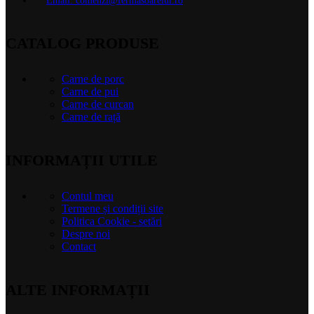
Email: comenzi@fermasoarelui.ro
CATALOG PRODUSE
Carne de porc
Carne de pui
Carne de curcan
Carne de rață
INFORMAȚII UTILE
Contul meu
Termene și condiții site
Politica Cookie - setări
Despre noi
Contact
ALTE INFORMAȚII