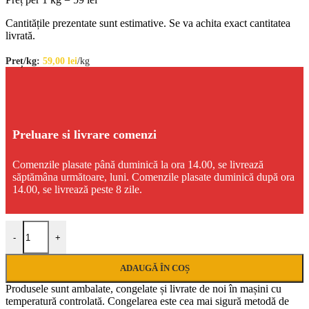
Cantitățile prezentate sunt estimative. Se va achita exact cantitatea
livrată.
Preț/kg:
59,00
lei
/kg
Preluare si livrare comenzi
Comenzile plasate până duminică la ora 14.00, se livrează
săptămâna următoare, luni. Comenzile plasate duminică după ora
14.00, se livrează peste 8 zile.
Cantitate Pachet ciorbă curcan
-
+
ADAUGĂ ÎN COȘ
Produsele sunt ambalate, congelate și livrate de noi în mașini cu
temperatură controlată. Congelarea este cea mai sigură metodă de