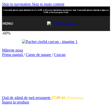
Skip to navigation
Skip to main content
Comenzile plasate până duminică la ora 14.00, se livrează săptămâna următoare, luni. Comenzile plasate duminică după ora
14.00, se livrează peste 8 zile.
MENIU
-60%
Mărește poza
Prima pagină
/
Carne de pasare
/
Curcan
Ouă de găină de țară proaspete
27,00
lei
(TVA inclus)
Înapoi la produse