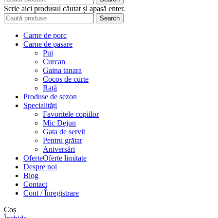
Scrie aici produsul căutat și apasă enter.
Search
Carne de porc
Carne de pasare
Pui
Curcan
Gaina tanara
Cocos de curte
Rață
Produse de sezon
Specialități
Favoritele copiilor
Mic Dejun
Gata de servit
Pentru grătar
Aniversări
Oferte
Oferte limitate
Despre noi
Blog
Contact
Cont / Înregistrare
Coș