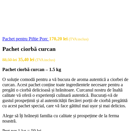
Pachet pentru Piftie Porc
170,20
lei
(TVA inclus)
Pachet ciorbă curcan
Prețul
Prețul
35,40
lei
88,50
lei
(TVA inclus)
inițial
curent
Pachet ciorbă curcan – 1.5 kg
a
este:
fost:
35,40 lei.
O soluție comodă pentru a vă bucura de aroma autentică a ciorbei de
88,50 lei.
curcan. Acest pachet conține toate ingredientele necesare pentru a
pregăti o ciorbă delicioasă și hrănitoare. Curcanul nostru de înaltă
calitate vă oferă o experiență culinară autentică. Bucurați-vă de
gustul prospețimii și al autenticității fiecărei porții de ciorbă pregătită
cu acest pachet special, care vă face gătitul mai ușor și mai delicios.
Alege să îți hrănești familia cu calitate și prospețime de la ferma
noastră.
Preț per 1 kg = 59 lei