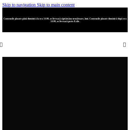
Skip to navigation
Skip to main content
Comenzile plasate până duminică la ora 14.00, se livrează săptămâna următoare, luni. Comenzile plasate duminică după ora
14.00, se livrează peste 8 zile.