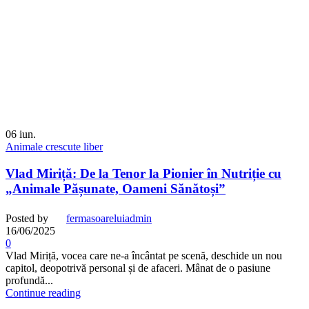
06
iun.
Animale crescute liber
Vlad Miriță: De la Tenor la Pionier în Nutriție cu
„Animale Pășunate, Oameni Sănătoși”
Posted by
fermasoareluiadmin
16/06/2025
0
Vlad Miriță, vocea care ne-a încântat pe scenă, deschide un nou
capitol, deopotrivă personal și de afaceri. Mânat de o pasiune
profundă...
Continue reading