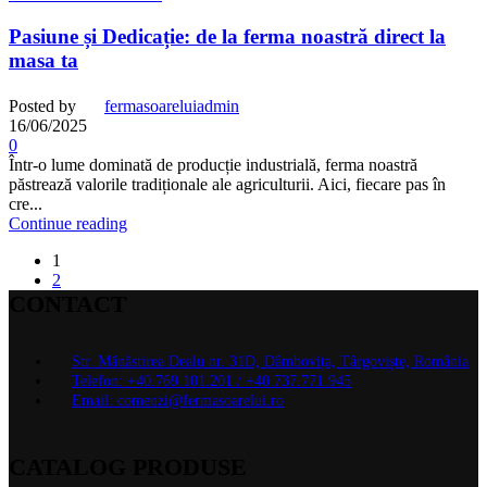
Pasiune și Dedicație: de la ferma noastră direct la
masa ta
Posted by
fermasoareluiadmin
16/06/2025
0
Într-o lume dominată de producție industrială, ferma noastră
păstrează valorile tradiționale ale agriculturii. Aici, fiecare pas în
cre...
Continue reading
1
2
CONTACT
Str. Mănăstirea Dealu nr. 31D, Dâmbovița, Târgoviște, România
Telefon: +40.769.101.201 / +40.737.771.945
Email: comenzi@fermasoarelui.ro
CATALOG PRODUSE