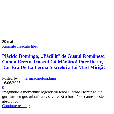
20
mai
Animale crescute liber
Plácido Domingo, „Păcălit” de Gustul Românesc:
Cum a Crezut Tenorul Că Mănâncă Porc Iberic,
Dar Era De La Ferma Soarelui a lui Vlad Miriță!
Posted by
fermasoareluiadmin
16/06/2025
0
Imaginați-vă momentul: legendarul tenor Plácido Domingo, un
gurmand cu gusturi rafinate, savurează o bucată de carne și este
absolut co...
Continue reading