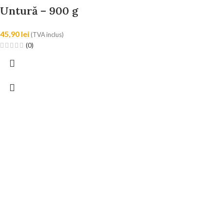
Untură – 900 g
45,90
lei
(TVA inclus)
(0)