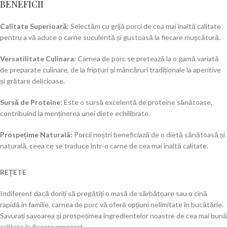
BENEFICII
Calitate Superioară:
Selectăm cu grijă porci de cea mai înaltă calitate
pentru a vă aduce o carne suculentă și gustoasă la fiecare mușcătură.
Versatilitate Culinara:
Carnea de porc se pretează la o gamă variată
de preparate culinare, de la fripturi și mâncăruri tradiționale la aperitive
și grătare delicioase.
Sursă de Proteine:
Este o sursă excelentă de proteine sănătoase,
contribuind la menținerea unei diete echilibrate.
Prospețime Naturală:
Porcii noștri beneficiază de o dietă sănătoasă și
naturală, ceea ce se traduce într-o carne de cea mai înaltă calitate.
REȚETE
Indiferent dacă doriți să pregătiți o masă de sărbătoare sau o cină
rapidă în familie, carnea de porc vă oferă opțiuni nelimitate în bucătărie.
Savurați savoarea și prospețimea ingredientelor noastre de cea mai bună
calitate în fiecare preparat.