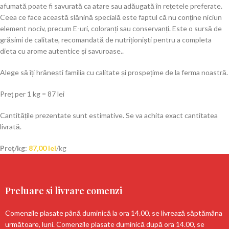
afumată poate fi savurată ca atare sau adăugată în rețetele preferate.
Ceea ce face această slănină specială este faptul că nu conține niciun
element nociv, precum E-uri, coloranți sau conservanți. Este o sursă de
grăsimi de calitate, recomandată de nutriționiști pentru a completa
dieta cu arome autentice și savuroase..
Alege să îți hrănești familia cu calitate și prospețime de la ferma noastră.
Preț per 1 kg = 87 lei
Cantitățile prezentate sunt estimative. Se va achita exact cantitatea
livrată.
Preț/kg:
87,00
lei
/kg
Preluare si livrare comenzi
Comenzile plasate până duminică la ora 14.00, se livrează săptămâna
următoare, luni. Comenzile plasate duminică după ora 14.00, se