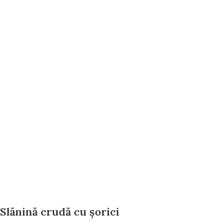
Slănină crudă cu șorici