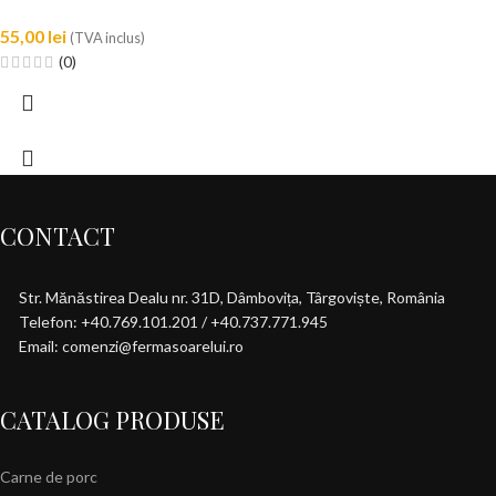
55,00
lei
(TVA inclus)
(0)
CONTACT
Str. Mănăstirea Dealu nr. 31D, Dâmbovița, Târgoviște, România
Telefon: +40.769.101.201 / +40.737.771.945
Email: comenzi@fermasoarelui.ro
CATALOG PRODUSE
Carne de porc