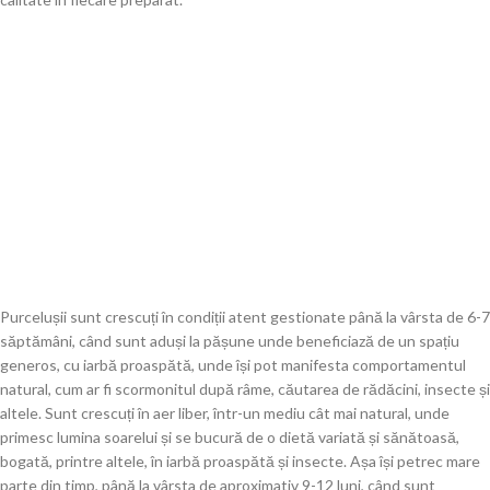
Purcelușii sunt crescuți în condiții atent gestionate până la vârsta de 6-7
săptămâni, când sunt aduși la pășune unde beneficiază de un spațiu
generos, cu iarbă proaspătă, unde își pot manifesta comportamentul
natural, cum ar fi scormonitul după râme, căutarea de rădăcini, insecte și
altele. Sunt crescuți în aer liber, într-un mediu cât mai natural, unde
primesc lumina soarelui și se bucură de o dietă variată și sănătoasă,
bogată, printre altele, în iarbă proaspătă și insecte. Așa își petrec mare
parte din timp, până la vârsta de aproximativ 9-12 luni, când sunt