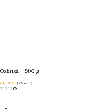
Osânză – 900 g
31,50
lei
(TVA inclus)
(0)