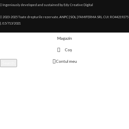
Ingeniously developed and sustained by Edy Creative Digital
2023-2025 Toate drepturile rezervate.
ANPC |
SOL
| FAMIFERMA SRL CUI: RO44219275
| J15/713/2021
Magazin
Coș
Contul meu
Search
Scrie aici produsul căutat și apasă enter.