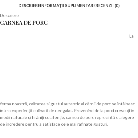
DESCRIERE
INFORMAȚII SUPLIMENTARE
RECENZII (0)
Descriere
CARNEA DE PORC
La
ferma noastră, calitatea și gustul autentic al cărnii de porc se întâlnesc
într-o experiență culinară de neegalat. Provenind de la porci crescuți în
medii naturale și hrăniți cu atenție, carnea de porc reprezintă o alegere
de încredere pentru a satisface cele mai rafinate gusturi.