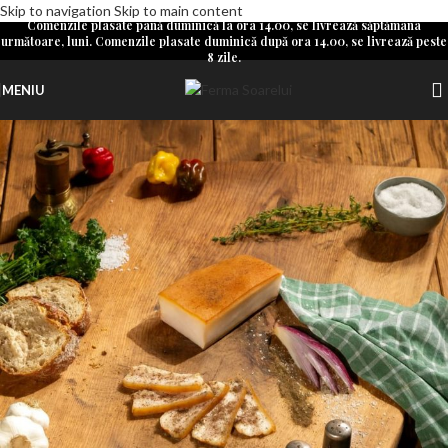
Skip to navigation
Skip to main content
Comenzile plasate până duminică la ora 14.00, se livrează săptămâna
următoare, luni. Comenzile plasate duminică după ora 14.00, se livrează peste
8 zile.
MENIU