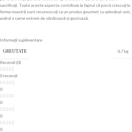
sacrificați. Toate aceste aspecte contribuie la faptul că porcii crescuți la
ferma noastră sunt recunoscuți ca un produs gourmet cu adevărat unic,
având o carne extrem de sănătoasă și gustoasă.
Informații suplimentare
GREUTATE
0,7 kg
Recenzii (0)
0 recenzii
0
0
0
0