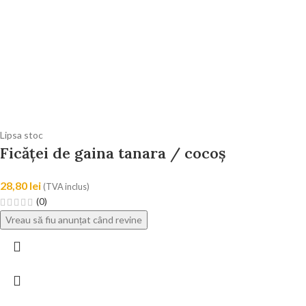
Lipsa stoc
Ficăței de gaina tanara / cocoș
28,80
lei
(TVA inclus)
(0)