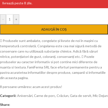
livrează peste 8 zile.
-
+
ADAUGĂ ÎN COȘ
Produsele sunt ambalate, congelate și livrate de noi în mașini cu
temperatură controlată. Congelarea este cea mai sigură metodă de
conservare care nu utilizează substanțe chimice. Adică fără săruri
nitrice, potențiatori de gust, coloranți, conservanți etc.
Pozele
produselor au caracter informativ si pot contine mici diferente de
nuanta si textura. FamiFerma SRL face eforturi permanente pentru a
pastra acuratetea informatiilor despre produse, campanii si informatiile
din aceasta pagina.
8
persoane urmăresc acum acest produs!
Categorii:
Aniversări
,
Carne de porc
,
Crăciun
,
Gata de servit
,
Mic Dejun
Share: