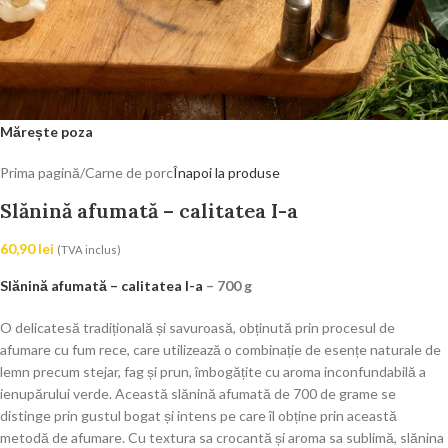
Mărește poza
Prima pagină
/
Carne de porc
Înapoi la produse
Slănină afumată – calitatea I-a
60,90
lei
(TVA inclus)
Slănină afumată – calitatea I-a
– 700 g
O delicatesă tradițională și savuroasă, obținută prin procesul de
afumare cu fum rece, care utilizează o combinație de esențe naturale de
lemn precum stejar, fag și prun, îmbogățite cu aroma inconfundabilă a
ienupărului verde. Această slănină afumată de 700 de grame se
distinge prin gustul bogat și intens pe care îl obține prin această
metodă de afumare. Cu textura sa crocantă și aroma sa sublimă, slănina